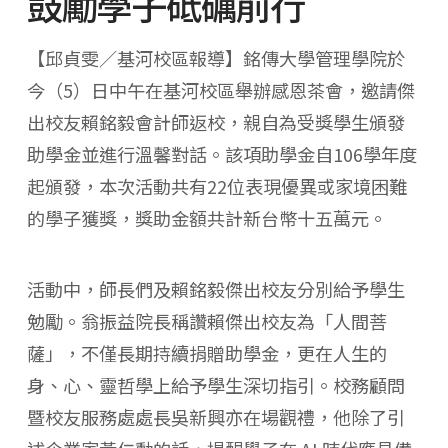
鼓勵學子砥礪前行
【邱貞雯／基河校區報導】銘傳大學管理學院於
今（5）日中午在基河校區舉辦感恩茶會，邀請傑
出校友賴銘毅會計師返校，親自為受獎學生頒發
助學金並進行溫馨對話。該項助學金自106學年度
起頒發，本次活動共有22位表現優異或家境困難
的學子獲獎，獎助金額共計新台幣十五萬元。
活動中，師長們及賴銘毅傑出校友分別給予學生
勉勵。翁振益院長稱讚賴傑出校友為「人間菩
薩」，不僅長期持續捐贈助學金，更在人生的
身、心、靈哲學上給予學生深切指引。校務顧問
暨校友服務處處長吳新興亦在場觀禮，他除了引