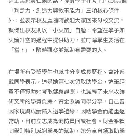
述企業家黃仁勳的話，提醒學子在 AI 時代應具備
「判斷力、創造力與敘事能力」三項核心條件
外，並表示校友處隨時歡迎大家回來母校交流。
賴傑出校友則以「小火苗」自勉，希望在學子如
火箭升空的過程中提供助力，並叮嚀學生要活在
「當下」，隨時觀察並幫助有需要的人。
在場所有受獎學生也感性分享成長歷程。會計系
戴同學表示，這是她第七次領取助學金，這筆經
費不僅資助她考取健身證照，也減輕了未來攻讀
研究所的學費負擔。資金系吳同學分享，自己曾
因家境與成績陷入退學邊緣，因助學金而能重返
常軌，目前立志成為消防員回饋社會。財金系賴
同學則特別感謝學長的幫助，她分享自領取助學