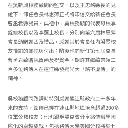
在吳新興校務顧問的監交，以及王忠銘縣長的見
證下，卸任會長林惠萍正式將印信交給新任會長
曹丞君縣議員。典禮中，吳校務顧問代表母校李
銓總校長以及李選士校長，分別向第六屆林惠萍
會長頒贈謝函及禮品，感謝其於會長任內凝聚校
友情誼的熱忱與付出；隨後也向新任第七屆會長
曹丞君致贈祝賀函及祝賀金，期許其繼續帶領二
百多位銘傳人在連江縣發揚光大「銘不虛傳」的
精神。
吳校務顧問致詞時特別感謝連江縣政府二十多年
來的支持，銘傳已經在連江縣地區培育超過200多
位軍公教校友；他也跟現場嘉賓分享銘傳辦學國
際化的卓越成就，包括銘傳大學美國分校將於七