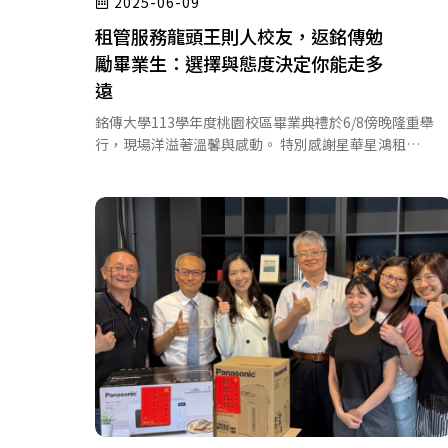
2025-06-09
租管服務龍頭王則人校友，返銘傳勉
勵畢業生：選擇與態度決定你能走多
遠
銘傳大學113學年度桃園校區畢業典禮於6/8傍晚隆重舉
行，現場洋溢著溫馨與感動。 特別感謝星華星鴻租…