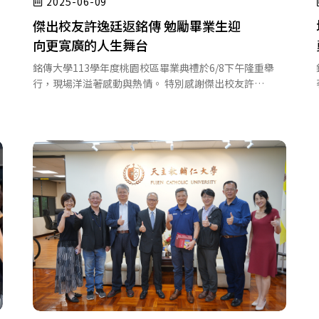
2025-06-09
傑出校友許逸廷返銘傳 勉勵畢業生迎
向更寛廣的人生舞台
銘傳大學113學年度桃園校區畢業典禮於6/8下午隆重舉
行，現場洋溢著感動與熱情。 特別感謝傑出校友許…