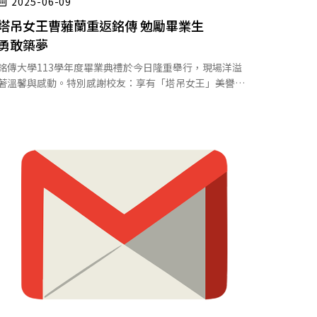
2025-06-09
塔吊女王曹蕥蘭重返銘傳 勉勵畢業生
勇敢築夢
銘傳大學113學年度畢業典禮於今日隆重舉行，現場洋溢
著溫馨與感動。特別感謝校友：享有「塔吊女王」美譽…