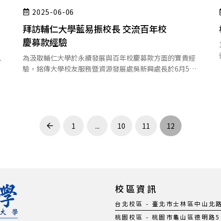
2025-06-06
拜訪輔仁大學藍易振校長 交流百年校
慶募款經驗
1
為汲取輔仁大學於永續發展與百年校慶募款方面的寶貴經
驗，銘傳大學校友服務暨資源發展處吳新興處長於6月5…
1
...
10
11
12
Prev
校區資訊
台北校區 - 臺北市士林區中山北路五段
桃園校區 - 桃園市龜山區德明路5號 |