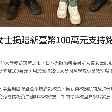
士捐贈新臺幣100萬元支持
銘傳大學參訪交流之後，日本大阪僑務委員俞秀霞女士於4
新臺幣100萬元，用於支持銘傳大學國際學院專業教室環
，李藍瑜國際暨產學推廣副校長、吳新興校務顧問及張軒
俞秀霞僑務委員雖非本校校友，卻關懷本校國際學院發展