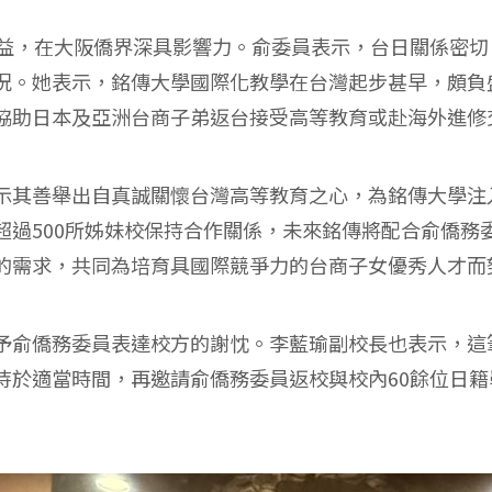
公益，在大阪僑界深具影響力。俞委員表示，台日關係密
況。她表示，銘傳大學國際化教學在台灣起步甚早，頗負
協助日本及亞洲台商子弟返台接受高等教育或赴海外進修
示其善舉出自真誠關懷台灣高等教育之心，為銘傳大學注
超過500所姊妹校保持合作關係，未來銘傳將配合俞僑務
的需求，共同為培育具國際競爭力的台商子女優秀人才而
予俞僑務委員表達校方的謝忱。李藍瑜副校長也表示，這
待於適當時間，再邀請俞僑務委員返校與校內60餘位日