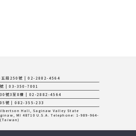
250號 | 02-2882-4564
 03-350-7001
3至8樓 | 02-2882-4564
 | 082-355-233
bertson Hall, Saginaw Valley State
aginaw, MI 48710 U.S.A. Telephone: 1-989-964-
 (Taiwan)