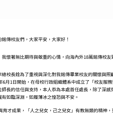
的銘傳校友們，大家平安，大家好！
，我懷著無比期待與敬重的心情，向海內外18萬銘傳校友
李總校長銓為了重視與深化對我銘傳畢業校友的關懷與照
25年6月1日開始，在母校行政組織體系中成立了「校友服
位師長的信任與支持，本人忝為本處首任處長，除了深感
誠有如臨深淵，如履薄冰之惶恐與不安。
與育才成果，「人之兒女，己之兒女」有教無類的精神，